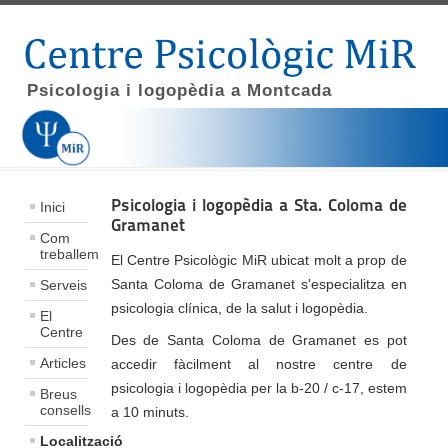
Psicologia i logopèdia a Montcada
Psicologia i logopèdia a Sta. Coloma de
Inici
Gramanet
Com
treballem
El Centre Psicològic MiR ubicat molt a prop de
Santa Coloma de Gramanet s'especialitza en
Serveis
psicologia clínica, de la salut i logopèdia.
El
Centre
Des de Santa Coloma de Gramanet es pot
Articles
accedir fàcilment al nostre centre de
psicologia i logopèdia per la b-20 / c-17, estem
Breus
consells
a 10 minuts.
Localització