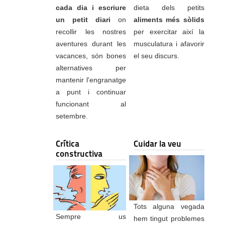
cada dia i escriure
dieta dels petits
un petit diari
on
aliments més sòlids
recollir les nostres
per exercitar així la
aventures durant les
musculatura i afavorir
vacances, són bones
el seu discurs.
alternatives per
mantenir l'engranatge
a punt i continuar
funcionant al
setembre.
Crítica
Cuidar la veu
constructiva
Tots alguna vegada
Sempre us
hem tingut problemes