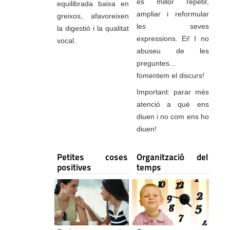
és millor repetir,
equilibrada baixa en
ampliar i reformular
greixos, afavoreixen
les seves
la digestió i la qualitat
expressions. Ei! I no
vocal.
abuseu de les
preguntes...
fomentem el discurs!
Important: parar més
atenció a què ens
diuen i no com ens ho
diuen!
Petites coses
Organització del
positives
temps