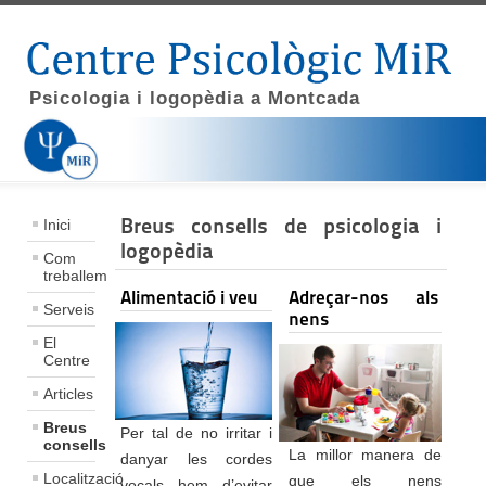
Psicologia i logopèdia a Montcada
Breus consells de psicologia i
Inici
logopèdia
Com
treballem
Alimentació i veu
Adreçar-nos als
Serveis
nens
El
Centre
Articles
Breus
Per tal de no irritar i
consells
La millor manera de
danyar les cordes
Localització
que els nens
vocals hem d’evitar