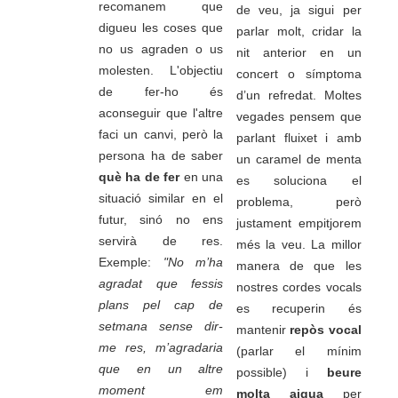
recomanem que
de veu, ja sigui per
digueu les coses que
parlar molt, cridar la
no us agraden o us
nit anterior en un
molesten. L'objectiu
concert o símptoma
de fer-ho és
d’un refredat. Moltes
aconseguir que l'altre
vegades pensem que
faci un canvi, però la
parlant fluixet i amb
persona ha de saber
un caramel de menta
què ha de fer
en una
es soluciona el
situació similar en el
problema, però
futur, sinó no ens
justament empitjorem
servirà de res.
més la veu. La millor
Exemple:
"No m’ha
manera de que les
agradat que fessis
nostres cordes vocals
plans pel cap de
es recuperin és
setmana sense dir-
mantenir
repòs vocal
me res, m’agradaria
(parlar el mínim
que en un altre
possible) i
beure
moment em
molta aigua
per