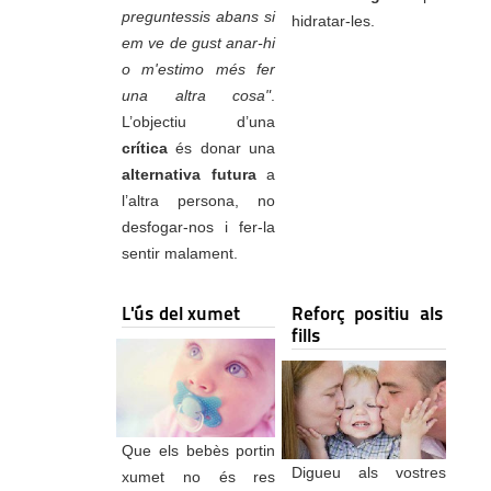
preguntessis abans si
hidratar-les.
em ve de gust anar-hi
o m'estimo més fer
una altra cosa"
.
L’objectiu d’una
crítica
és donar una
alternativa futura
a
l’altra persona, no
desfogar-nos i fer-la
sentir malament.
L'ús del xumet
Reforç positiu als
fills
Que els bebès portin
Digueu als vostres
xumet no és res