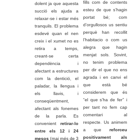
fills com de contents
dolent ja que aquesta
esteu de que s’hagin
succió els ajuda a
portat bé; com
relaxar-se i estar més
d’orgullosos us sentiu
tranquils. El problema
perquè han recollit
esdevé quan el nen
l’habitacio o com us
creix i el xumet no es
alegra que hagin
retira a temps,
menjat sols. Sovint,
creant-se certa
no tenim problema
dependència i
per dir el que no ens
afectant a estructures
agrada i en canvi el
com la dentició, el
que està bé
paladar, la llengua i
considerem que és
els llavis, i
“el que s’ha de fer” i
conseqüentment,
per tant no fem cap
afectant als fonemes
comentari al
de la parla. Es
respecte. Us animem
convenient
retirar-lo
a que
reforceu
entre els 12 i 24
positivament als
mesos
(mai més de 3