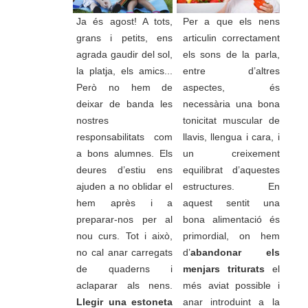
Ja és agost! A tots,
Per a que els nens
grans i petits, ens
articulin correctament
agrada gaudir del sol,
els sons de la parla,
la platja, els amics...
entre d’altres
Però no hem de
aspectes, és
deixar de banda les
necessària una bona
nostres
tonicitat muscular de
responsabilitats com
llavis, llengua i cara, i
a bons alumnes. Els
un creixement
deures d’estiu ens
equilibrat d’aquestes
ajuden a no oblidar el
estructures. En
hem après i a
aquest sentit una
preparar-nos per al
bona alimentació és
nou curs. Tot i això,
primordial, on hem
no cal anar carregats
d’
abandonar els
de quaderns i
menjars triturats
el
aclaparar als nens.
més aviat possible i
Llegir una estoneta
anar introduint a la