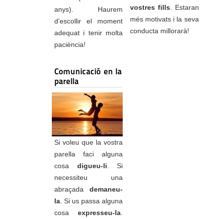
vostres fills
. Estaran
anys). Haurem
més motivats i la seva
d’escollir el moment
conducta millorarà!
adequat i tenir molta
paciència!
Comunicació en la
parella
Si voleu que la vostra
parella faci alguna
cosa
digueu-li
. Si
necessiteu una
abraçada
demaneu-
la
. Si us passa alguna
cosa
expresseu-la
.