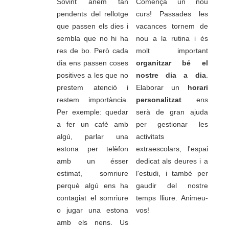
Sovint anem tan
Comença un nou
pendents del rellotge
curs! Passades les
que passen els dies i
vacances tornem de
sembla que no hi ha
nou a la rutina i és
res de bo. Però cada
molt important
dia ens passen coses
organitzar bé el
positives a les que no
nostre dia a dia
.
prestem atenció i
Elaborar un
horari
restem importància.
personalitzat
ens
Per exemple: quedar
serà de gran ajuda
a fer un cafè amb
per gestionar les
algú, parlar una
activitats
estona per telèfon
extraescolars, l'espai
amb un ésser
dedicat als deures i a
estimat, somriure
l'estudi, i també per
perquè algú ens ha
gaudir del nostre
contagiat el somriure
temps lliure. Animeu-
o jugar una estona
vos!
amb els nens. Us