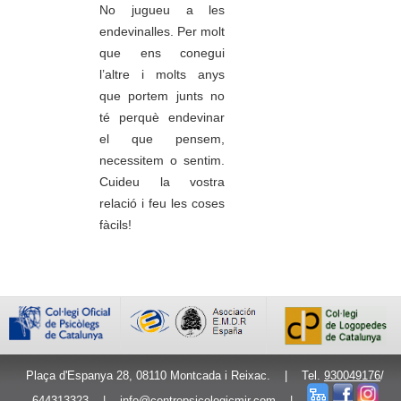
No jugueu a les
endevinalles. Per molt
que ens conegui
l’altre i molts anys
que portem junts no
té perquè endevinar
el que pensem,
necessitem o sentim.
Cuideu la vostra
relació i feu les coses
fàcils!
Plaça d'Espanya 28, 08110 Montcada i Reixac. | Tel.
930049176
/
644313323
|
info@centrepsicologicmir.com
|