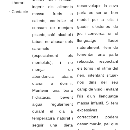
i horari
desenvolupin la seva
ingerir els aliments
Contacte
parla és ser un bon
massa freds o
model per a ells i
calents, controlar el
gaudir d’estones de
consum de menjars
joc i conversa, on el
picants, cafè, alcohol i
llenguatge flueixi
tabac; no abusar dels
naturalment. Hem de
caramels
fomentar una parla
(especialment els
relaxada, respectant
mentolats), i no
els torns i el ritme del
menjar en
nen, intentant situar-
abundància abans
nos dins del seu
d’anar a dormir.
camp de visió i evitant
Mantenir una bona
l’ús d’un llenguatge
hidratació, bevent
massa infantil. Si fem
aigua regularment
excessives
durant el dia a
correccions, podem
temperatura natural i
desanimar-lo, pel que
seguir una dieta