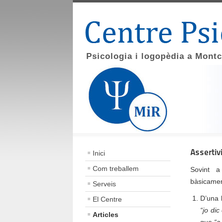
Psicologia i logopèdia a Mont
Assertiv
Inici
Com treballem
Sovint 
bàsicamen
Serveis
D’una 
El Centre
“jo dic
Articles