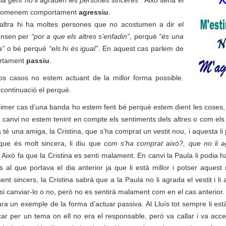
 la gent no li agraden les persones sinceres”
. Això seria el
nomenem comportament
agressiu
.
altra hi ha moltes persones que no acostumen a dir el
ensen per
“por a que els altres s’enfadin”
, perquè
“és una
a”
o bé perquè
“els hi és igual”
. En aquest cas parlem de
rtament
passiu
.
os casos no estem actuant de la millor forma possible.
continuació el perquè.
rimer cas d’una banda ho estem fent bé perquè estem dient les coses
 canvi no estem tenint en compte els sentiments dels altres o com el
a té una amiga, la Cristina, que s’ha comprat un vestit nou, i aquesta li
que és molt sincera, li diu que
com s’ha comprat això?, que no li 
. Això fa que la Cristina es senti malament. En canvi la Paula li podia 
us al que portava el dia anterior ja que li està millor i potser aquest
nt sincers, la Cristina sabrà que a la Paula no li agrada el vestit i li a
r si canviar-lo o no, però no es sentirà malament com en el cas anterior.
ra un exemple de la forma d’actuar passiva. Al Lluís tot sempre li està 
ar per un tema on ell no era el responsable, però va callar i va accep