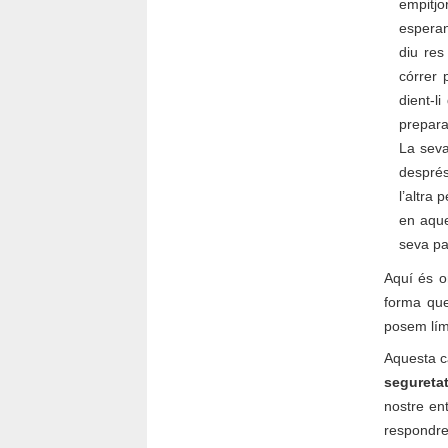
empitjo
esperan
diu res
córrer 
dient-l
preparad
La seva
després
l’altra
en aque
seva pa
Aquí és on
forma que
posem lími
Aquesta ca
seguretat
nostre en
respondre