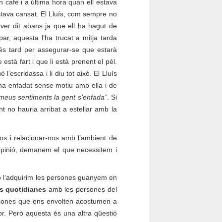
 cafè i a última hora quan ell estava
stava cansat. El Lluís, com sempre no
ver dit abans ja que ell ha hagut de
ar, aquesta l’ha trucat a mitja tarda
 més tard per assegurar-se que estarà
 està fart i que li està prenent el pèl.
escridassa i li diu tot això. El Lluís
’ha enfadat sense motiu amb ella i de
s meus sentiments la gent s’enfada”
. Si
 no hauria arribat a estellar amb la
nos i relacionar-nos amb l’ambient de
opinió, demanem el que necessitem i
cop l’adquirim les persones guanyem en
ns quotidianes
amb les persones del
rsones que ens envolten acostumen a
or. Però aquesta és una altra qüestió