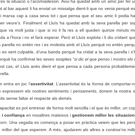
rés la situació o l’acomiadessin. Avui ha quedat amb un amic per fer un
t al bar aquest li ha enviat un missatge dient-li que no venia perquè e
 i marxa cap a casa seva tot i que pensa que el seu amic li podia ha
per veure’s. Finalment el Lluís ha quedat amb la seva parella per sop
i que va molt justa i que si no li fa res a ell queden quinze minuts
a a l’hora i no el farà esperar. Però el Lluís explota i li diu cridant que
 parella no entén res i es molesta amb el Lluís perquè no entén perquè l’
 es sent culpable, d’una banda perquè ha cridat a la seva parella i s
 perquè ha confirmat les seves sospites
“si dic el que penso i mostro el
st cas, el Lluis anés dient el que pensa a cada persona probablement
rella.
 entra en joc l’
assertivitat
. L’assertivitat és la forma de comportar-
 expressem els nostres sentiments i pensaments, donem la nostra 
ts sense faltar el respecte als demés.
pacitat es pot entrenar de forma molt senzilla i el que és millor, un 
 i confiança
en nosaltres mateixos i
gestionem millor les situacio
torn. Una vegada es comença a posar en pràctica veiem que les pe
 millor del que esperem. A més, ajudarem als altres a conèixe’ns mill