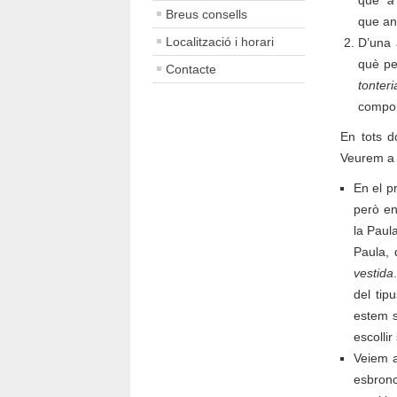
que
“a
Breus consells
que a
Localització i horari
D’una 
què p
Contacte
tonteri
compo
En tots d
Veurem a 
En el p
però en
la Paul
Paula, 
vestida
del tip
estem se
escolli
Veiem a
esbronc