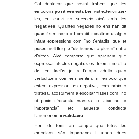
Cal destacar que sovint trobem que les
emocions
positives
està ben vist exterioritzar-
les, en canvi no succeeix això amb les
negatives
. Quantes vegades no ens han dit
quan érem nens o hem dit nosaltres a algun
infant expressions com "no t’enfadis, que et
poses molt lleig" o "els homes no ploren" entre
d’altres. Això comporta que aprenem que
expressar afectes negatius és dolent i no s’ha
de fer. Inclús ja a l’etapa adulta quan
verbalitzem com ens sentim, si l’emoció que
estem expressant és negativa, com ràbia o
tristesa, acostumem a escoltar frases com "no
et posis d’aquesta manera" o "aixó no té
importancia" etc, aquesta conducta
l’anomenem
invalidació
.
Hem de tenir en compte que totes les
emocions són importants i tenen dues