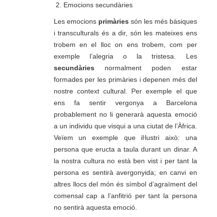
Emocions secundàries
Les emocions
primàries
són les més bàsiques
i transculturals és a dir, són les mateixes ens
trobem en el lloc on ens trobem, com per
exemple l’alegria o la tristesa. Les
secundàries
normalment poden estar
formades per les primàries i depenen més del
nostre context cultural. Per exemple el que
ens fa sentir vergonya a Barcelona
probablement no li generarà aquesta emoció
a un individu que visqui a una ciutat de l’Àfrica.
Veïem un exemple que iŀlustri això: una
persona que eructa a taula durant un dinar. A
la nostra cultura no està ben vist i per tant la
persona es sentirà avergonyida; en canvi en
altres llocs del món és símbol d’agraïment del
comensal cap a l’anfitrió per tant la persona
no sentirà aquesta emoció.