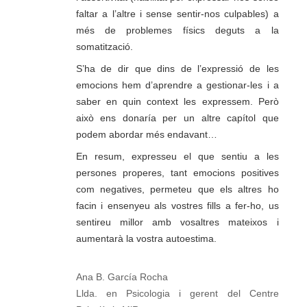
faltar a l’altre i sense sentir-nos culpables) a
més de problemes físics deguts a la
somatització.
S’ha de dir que dins de l’expressió de les
emocions hem d’aprendre a gestionar-les i a
saber en quin context les expressem. Però
això ens donaría per un altre capítol que
podem abordar més endavant…
En resum, expresseu el que sentiu a les
persones properes, tant emocions positives
com negatives, permeteu que els altres ho
facin i ensenyeu als vostres fills a fer-ho, us
sentireu millor amb vosaltres mateixos i
aumentarà la vostra autoestima.
Ana B. García Rocha
Llda. en Psicologia i gerent del Centre