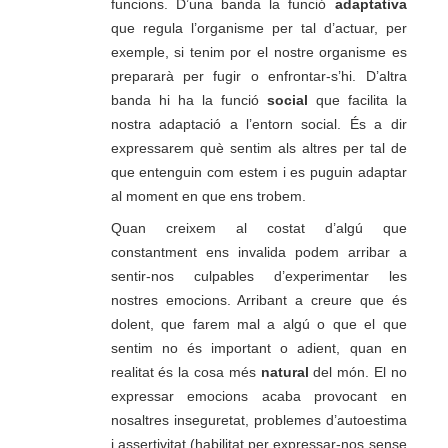
funcions. D’una banda la funció
adaptativa
que regula l’organisme per tal d’actuar, per
exemple, si tenim por el nostre organisme es
prepararà per fugir o enfrontar-s’hi. D’altra
banda hi ha la funció
social
que facilita la
nostra adaptació a l’entorn social. És a dir
expressarem què sentim als altres per tal de
que entenguin com estem i es puguin adaptar
al moment en que ens trobem.
Quan creixem al costat d’algú que
constantment ens invalida podem arribar a
sentir-nos culpables d’experimentar les
nostres emocions. Arribant a creure que és
dolent, que farem mal a algú o que el que
sentim no és important o adient, quan en
realitat és la cosa més
natural
del món. El no
expressar emocions acaba provocant en
nosaltres inseguretat, problemes d’autoestima
i assertivitat (habilitat per expressar-nos sense